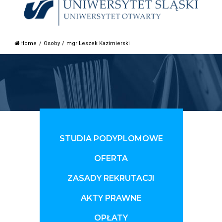
Home
/
Osoby
/
mgr Leszek Kazimierski
STUDIA PODYPLOMOWE
OFERTA
ZASADY REKRUTACJI
AKTY PRAWNE
OPŁATY