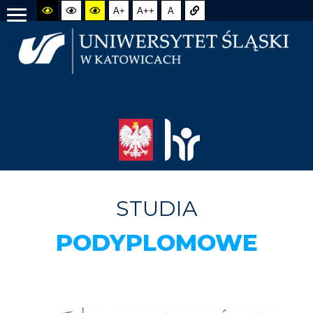
A+
A++
A
STUDIA
PODYPLOMOWE