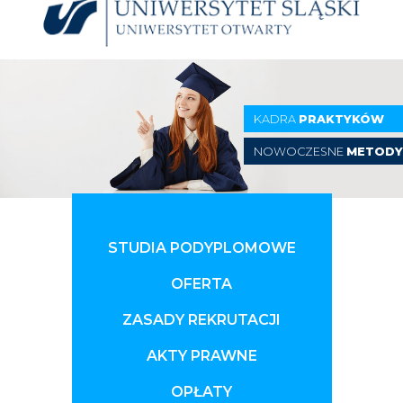
KADRA
PRAKTYKÓW
NOWOCZESNE
METOD
STUDIA PODYPLOMOWE
OFERTA
ZASADY REKRUTACJI
AKTY PRAWNE
OPŁATY