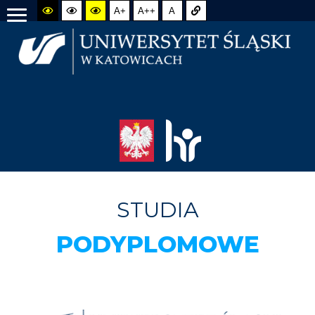
A+
A++
A
STUDIA
PODYPLOMOWE