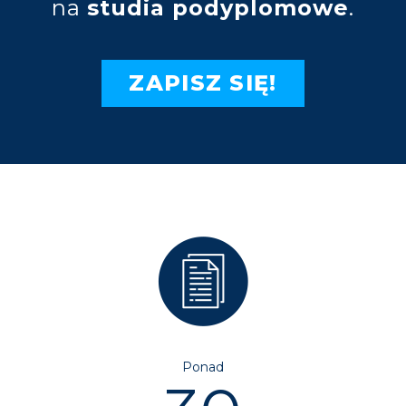
na
studia podyplomowe
.
ZAPISZ SIĘ!
Ponad