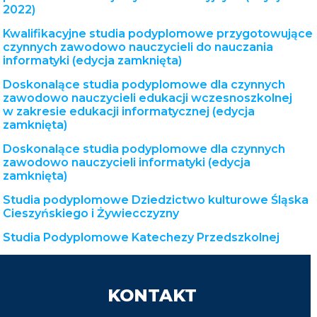
2022)
Kwalifikacyjne studia podyplomowe przygotowujące
czynnych zawodowo nauczycieli do nauczania
informatyki (edycja zamknięta)
Doskonalące studia podyplomowe dla czynnych
zawodowo nauczycieli edukacji wczesnoszkolnej
w zakresie edukacji informatycznej (edycja
zamknięta)
Doskonalące studia podyplomowe dla czynnych
zawodowo nauczycieli informatyki (edycja
zamknięta)
Studia podyplomowe Dziedzictwo kulturowe Śląska
Cieszyńskiego i Żywiecczyzny
Studia Podyplomowe Katechezy Przedszkolnej
KONTAKT